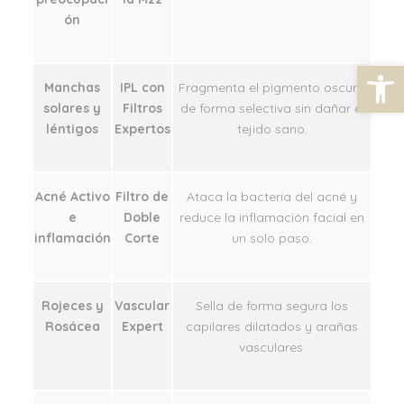
ón
Abrir barra de herramientas
Manchas
IPL con
Fragmenta el pigmento oscuro
solares y
Filtros
de forma selectiva sin dañar el
léntigos
Expertos
tejido sano.
Acné Activo
Filtro de
Ataca la bacteria del acné y
e
Doble
reduce la inflamación facial en
inflamación
Corte
un solo paso.
Rojeces y
Vascular
Sella de forma segura los
Rosácea
Expert
capilares dilatados y arañas
vasculares.