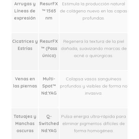
Arrugas y
ResurFX
Estimula la producción natural
Líneas de
™ 1565
de colágeno nuevo en las capas
expresión
nm
profundas.
Cicatrices y
ResurFX
Regenera la textura de la piel
Estrías
™ (Pass
dañada, suavizando marcas de
único)
acné o quirúrgicas.
Venas en
Multi-
Colapsa vasos sanguíneos
las piernas
Spot™
profundos y visibles de forma no
Nd:YAG
invasiva.
Tatuajes y
Q-
Pulsa energía ultra-rápida para
Manchas
Switched
eliminar pigmentos difíciles de
oscuras
Nd:YAG
forma homogénea.