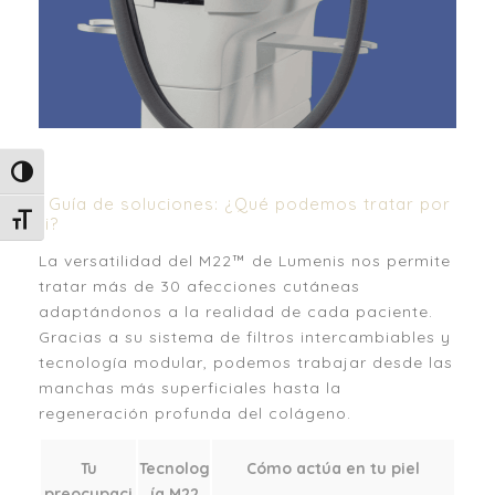
Alternar alto contraste
| Guía de soluciones: ¿Qué podemos tratar por
ti?
Alternar tamaño de letra
La versatilidad del M22™ de Lumenis nos permite
tratar más de 30 afecciones cutáneas
adaptándonos a la realidad de cada paciente.
Gracias a su sistema de filtros intercambiables y
tecnología modular, podemos trabajar desde las
manchas más superficiales hasta la
regeneración profunda del colágeno.
Tu
Tecnolog
Cómo actúa en tu piel
preocupaci
ía M22