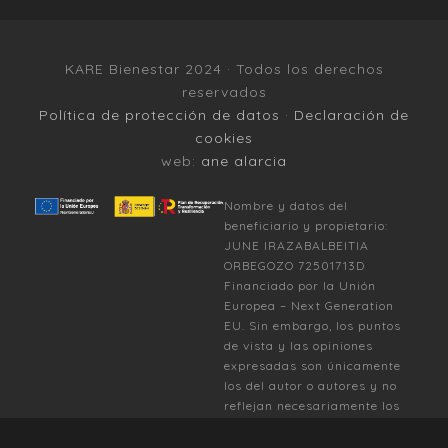
KARE Bienestar 2024 · Todos los derechos
reservados
Política de protección de datos
·
Declaración de
cookies
web:
ane alarcia
Nombre y datos del
beneficiario y propietario:
JUNE IRAZABALBEITIA
ORBEGOZO 72501713D
Financiado por la Unión
Europea – Next Generation
EU. Sin embargo, los puntos
de vista y las opiniones
expresadas son únicamente
los del autor o autores y no
reflejan necesariamente los
de la Unión Europea o la
Comisión Europea. Ni la