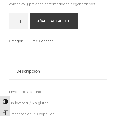
oxidativo y previene enfermedades degenerativas.
1
AÑADIR AL CARRITO
8
0
T
h
Category:
180 the Concept
e
C
o
n
c
Descripción
e
p
t
Envoltura: Gelatina.
R
e
Alternar alto contraste
Sin lactosa / Sin gluten.
v
i
Alternar tamaño de letra
Presentación: 30 cápsulas.