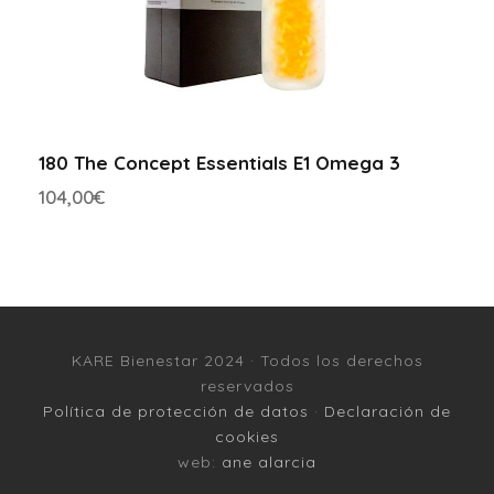
180 The Concept Essentials E1 Omega 3
104,00
€
KARE Bienestar 2024 · Todos los derechos
reservados
Política de protección de datos
·
Declaración de
cookies
web:
ane alarcia