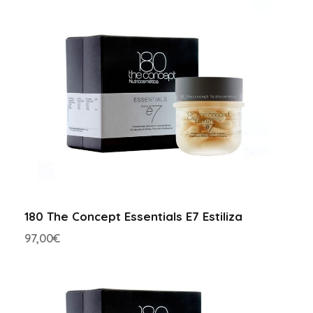
e
l
c
a
n
t
i
d
a
d
180 The Concept Essentials E7 Estiliza
97,00
€