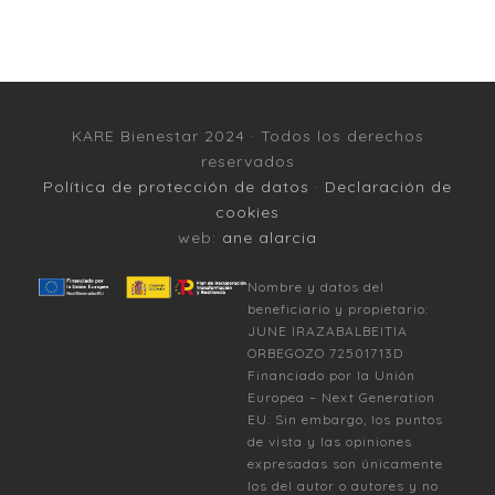
KARE Bienestar 2024 · Todos los derechos
reservados
Política de protección de datos
·
Declaración de
cookies
web:
ane alarcia
Nombre y datos del
beneficiario y propietario:
JUNE IRAZABALBEITIA
ORBEGOZO 72501713D
Financiado por la Unión
Europea – Next Generation
EU. Sin embargo, los puntos
de vista y las opiniones
expresadas son únicamente
los del autor o autores y no