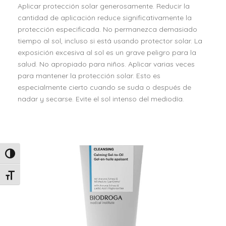
Aplicar protección solar generosamente. Reducir la
A
cantidad de aplicación reduce significativamente la
l
protección especificada. No permanezca demasiado
t
tiempo al sol, incluso si está usando protector solar. La
a
exposición excesiva al sol es un grave peligro para la
P
salud. No apropiado para niños. Aplicar varias veces
r
para mantener la protección solar. Esto es
o
especialmente cierto cuando se suda o después de
t
nadar y secarse. Evite el sol intenso del mediodía.
e
c
c
i
ó
Alternar alto contraste
n
S
Alternar tamaño de letra
o
l
a
r