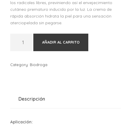
los radicales libres, previniendo así el envejecimiento
cutáneo prematuro inducido por la luz. La crema de
rápida absorción hidrata la piel para una sensación
aterciopelada sin pegarse.
B
AÑADIR AL CARRITO
i
o
d
r
Category:
Biodroga
o
g
a
C
r
Descripción
e
m
a
Aplicación:
d
e