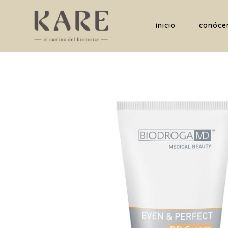
inicio
conóce