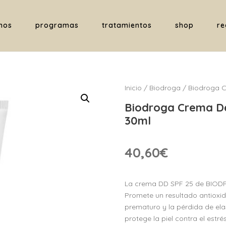
nos
programas
tratamientos
shop
re
Inicio
/
Biodroga
/ Biodroga C
Biodroga Crema De
30ml
40,60
€
La crema DD SPF 25 de BIODRO
Promete un resultado antioxid
prematuro y la pérdida de elas
protege la piel contra el estré