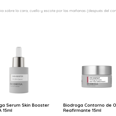
D
e
mpia sobre la cara, cuello y escote por las mañanas (después del con
f
e
n
s
a
D
i
a
r
i
a
S
P
F
2
ga Serum Skin Booster
Biodroga Contorno de O
5
 15ml
Reafirmante 15ml
T