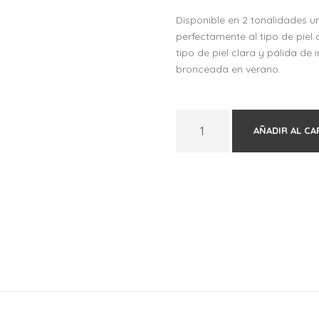
Disponible en 2 tonalidades u
perfectamente al tipo de piel
tipo de piel clara y pálida de 
bronceada en verano.
B
AÑADIR AL CA
i
o
d
r
o
g
a
C
r
e
m
a