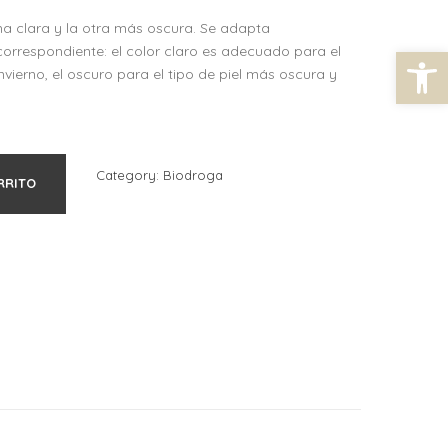
na clara y la otra más oscura. Se adapta
Abrir barra de herramientas
 correspondiente: el color claro es adecuado para el
invierno, el oscuro para el tipo de piel más oscura y
Category:
Biodroga
RRITO