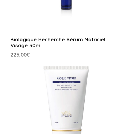
i
x
i
n
e
Biologique Recherche Sérum Matriciel
1
Visage 30ml
5
225,00
€
m
l
c
a
n
t
i
d
a
d