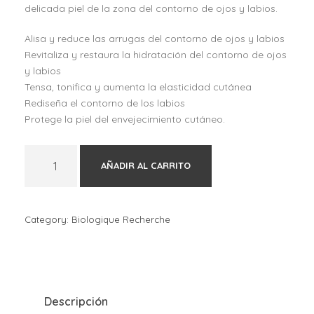
delicada piel de la zona del contorno de ojos y labios.
Alisa y reduce las arrugas del contorno de ojos y labios
Revitaliza y restaura la hidratación del contorno de ojos
y labios
Tensa, tonifica y aumenta la elasticidad cutánea
Rediseña el contorno de los labios
Protege la piel del envejecimiento cutáneo.
B
AÑADIR AL CARRITO
i
o
l
o
Category:
Biologique Recherche
g
i
q
u
e
Descripción
R