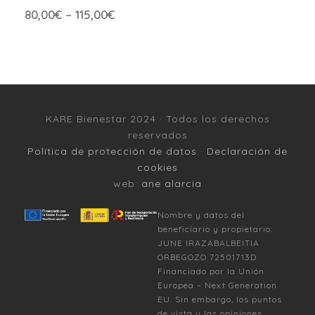
80,00
€
–
115,00
€
KARE Bienestar 2024 · Todos los derechos
reservados
Política de protección de datos
·
Declaración de
cookies
web:
ane alarcia
Nombre y datos del
beneficiario y propietario:
JUNE IRAZABALBEITIA
ORBEGOZO 72501713D
Financiado por la Unión
Europea – Next Generation
EU. Sin embargo, los puntos
de vista y las opiniones