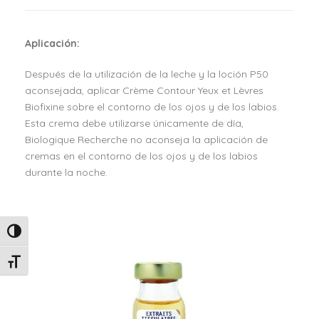
e
c
Aplicación:
h
e
Después de la utilización de la leche y la loción P50
r
aconsejada, aplicar Crème Contour Yeux et Lèvres
c
Biofixine sobre el contorno de los ojos y de los labios.
h
Esta crema debe utilizarse únicamente de día,
e
Biologique Recherche no aconseja la aplicación de
C
cremas en el contorno de los ojos y de los labios
r
durante la noche.
è
m
e
C
Alternar alto contraste
o
n
Alternar tamaño de letra
t
o
u