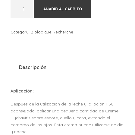
B
AÑADIR AL CARRITO
i
o
l
o
Category:
Biologique Recherche
g
i
q
u
e
Descripción
R
e
c
Aplicación:
h
e
Después de la utilización de la leche y la loción P50
r
aconsejada, aplicar una pequeña cantidad de Crème
c
Hydravit’s sobre escote, cuello y cara, evitando el
h
contorno de los ojos. Esta crema puede utilizarse de día
e
y noche.
C