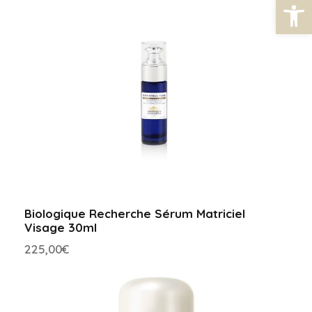
Abrir barra de herramientas
a
n
t
i
d
a
d
Biologique Recherche Sérum Matriciel
Visage 30ml
225,00
€