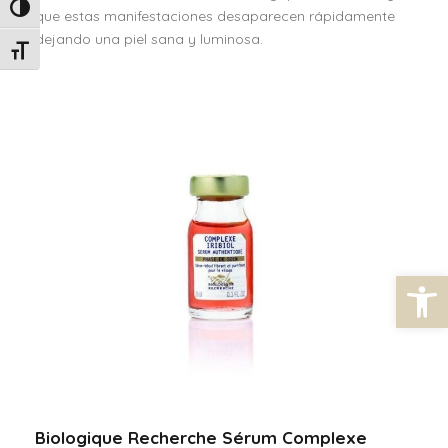
Alternar alto contraste
que estas manifestaciones desaparecen rápidamente
dejando una piel sana y luminosa.
Alternar tamaño de letra
Abrir barra de herramientas
Biologique Recherche Sérum Complexe