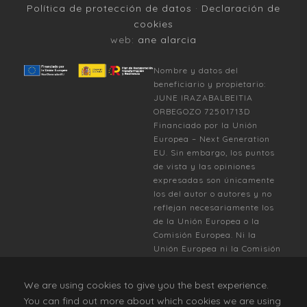
Política de protección de datos
·
Declaración de
cookies
web:
ane alarcia
Nombre y datos del
beneficiario y propietario:
JUNE IRAZABALBEITIA
ORBEGOZO 72501713D
Financiado por la Unión
Europea – Next Generation
EU. Sin embargo, los puntos
de vista y las opiniones
expresadas son únicamente
los del autor o autores y no
reflejan necesariamente los
de la Unión Europea o la
Comisión Europea. Ni la
Unión Europea ni la Comisión
Europea pueden ser
consideradas responsables
We are using cookies to give you the best experience.
de las mismas.
You can find out more about which cookies we are using