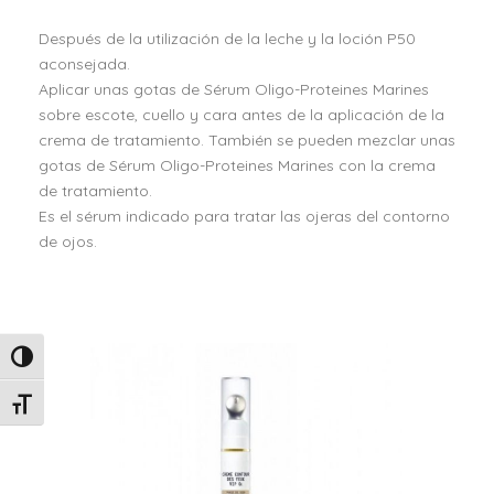
e
Después de la utilización de la leche y la loción P50
r
aconsejada.
c
Aplicar unas gotas de Sérum Oligo-Proteines Marines
h
sobre escote, cuello y cara antes de la aplicación de la
e
crema de tratamiento. También se pueden mezclar unas
S
gotas de Sérum Oligo-Proteines Marines con la crema
é
de tratamiento.
r
Es el sérum indicado para tratar las ojeras del contorno
u
de ojos.
m
O
l
i
g
Alternar alto contraste
o
P
Alternar tamaño de letra
r
o
t