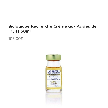
d
a
d
Biologique Recherche Crème aux Acides de
Fruits 30ml
105,00
€