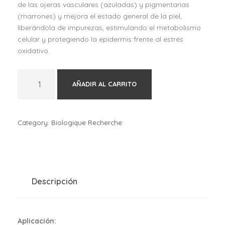
de las ojeras vasculares (azuladas) y pigmentarias
(marrones) y mejora el estado general de la piel,
liberándola de impurezas, estimulando el metabolismo
celular y protegiendo la epidermis frente al estrés
oxidativo.
B
AÑADIR AL CARRITO
i
o
l
o
Category:
Biologique Recherche
g
i
q
u
e
Descripción
R
e
c
Aplicación:
h