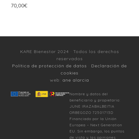
70,00
€
KARE Bienestar 2024 · Todos los derechos
reservados
Política de protección de datos
·
Declaración de
cookies
web:
ane alarcia
Nombre y datos del
beneficiario y propietario:
JUNE IRAZABALBEITIA
ORBEGOZO 72501713D
Financiado por la Unión
Europea – Next Generation
EU. Sin embargo, los puntos
de vista y las opiniones