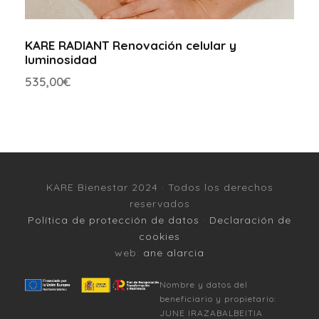
KARE RADIANT Renovación celular y
luminosidad
535,00
€
KARE Bienestar 2024 · Todos los derechos
reservados
Política de protección de datos
·
Declaración de
cookies
web:
ane alarcia
Nombre y datos del
beneficiario y propietario:
JUNE IRAZABALBEITIA