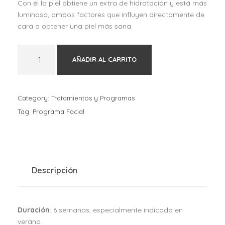
Con él la piel obtiene un extra de hidratación y está más
luminosa, ambos factores que influyen directamente de
cara a obtener una piel más sana.
H
AÑADIR AL CARRITO
I
D
R
A
Category:
Tratamientos y Programas
K
Tag:
Programa Facial
A
R
E
H
i
Descripción
d
r
a
Duración
: 6 semanas, especialmente indicado en
t
verano.
a