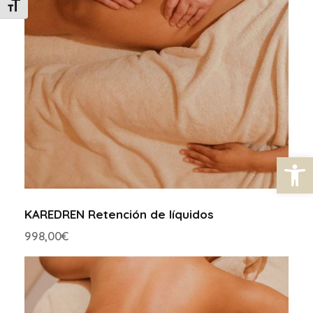
Alternar tamaño de letra
Abrir barra de herramientas
KAREDREN Retención de líquidos
998,00
€