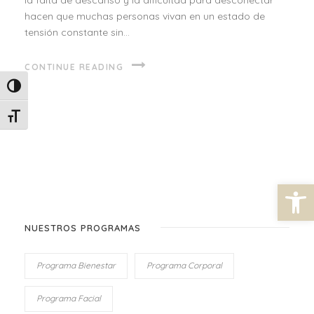
hacen que muchas personas vivan en un estado de
tensión constante sin...
CONTINUE READING
Alternar alto contraste
Alternar tamaño de letra
Abrir barra de herramientas
NUESTROS PROGRAMAS
Programa Bienestar
Programa Corporal
Programa Facial