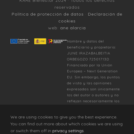
KARE Bienestar 2024 · Todos los derechos
reservados
Política de protección de datos
·
Declaración de
cookies
web:
ane alarcia
Nombre y datos del
beneficiario y propietario:
JUNE IRAZABALBEITIA
ORBEGOZO 72501713D
Financiado por la Unión
Europea – Next Generation
EU. Sin embargo, los puntos
de vista y las opiniones
expresadas son únicamente
los del autor o autores y no
reflejan necesariamente los
de la Unión Europea o la
Comisión Europea. Ni la
We are using cookies to give you the best experience.
Unión Europea ni la Comisión
You can find out more about which cookies we are using
Europea pueden ser
or switch them off in
privacy settings
.
consideradas responsables