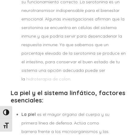
su funcionamiento correcto. La serotonina es un
neurotransmisor indispensable para el bienestar
emocional. Algunas investigaciones afirman que la
serotonina se encuentra en células del sistema
inmune y que podría servir para desencadenar la
respuesta inmune. Ya que sabemos que un
porcentaje elevado de la serotonina se produce en
el intestino, para conservar el buen estado de tu
sistema una opción adecuada puede ser
la
hidroterapia de colon
.
La piel y el sistema linfático, factores
esenciales:
Alternar alto contraste
La piel
es el mayor órgano del cuerpo y su
primera línea de defensa. Actúa como
Alternar tamaño de letra
barrera frente a los microorganismos y las