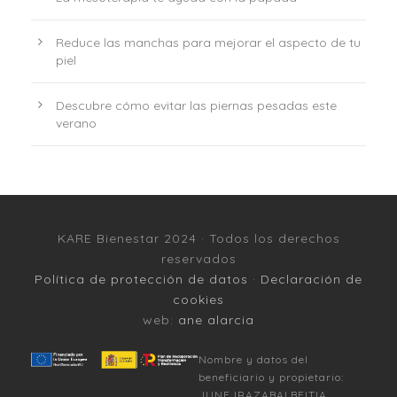
Reduce las manchas para mejorar el aspecto de tu
piel
Descubre cómo evitar las piernas pesadas este
verano
KARE Bienestar 2024 · Todos los derechos
reservados
Política de protección de datos
·
Declaración de
cookies
web:
ane alarcia
Nombre y datos del
beneficiario y propietario:
JUNE IRAZABALBEITIA