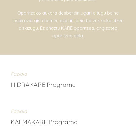
Oparitzeko aukera desberdin ugari ditugu baina
inspirazio gisa hemen azpian ideia batzuk eskaintzen
dizkizugu. Ez ahaztu KARE oparitzea, ongizatea
oparitzea dela.
Faziala
HIDRAKARE Programa
Faziala
KALMAKARE Programa