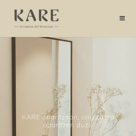
KARE oparitzean, ongizatea
oparitzen duzu