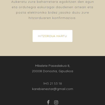
Aukeratu zure beharretara egokitzen den egun
eta ordutegia eskuragai daudenen artean eta
posta elektroniko bidez jasoko duzu zure
hitzorduaren konfirmazioa.
HITZORDUA HARTU
Mikelete Pasealekua 8,
20008 Donostia, Gipuzkoa
943 21 53 18
karebienestar@gmail.com