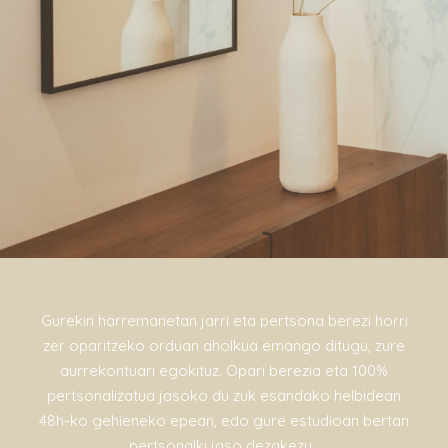
Gurekin harremanetan jarri eta pertsona berezi horri
zer oparitzeko orduan aholkua emango ditugu, zure
aurrekontuari egokituz. Opari berezia eta 100%
pertsonalizatua jasoko du zuk esandako helbidean
48h-ko gehieneko epean, edo gure estudioan bertan
pertsonalki jaso dezakezu.