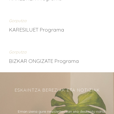
Gorputza
KARESILUET Programa
Gorputza
BIZKAR ONGIZATE Programa
ESKAINTZA BEREZIAK ETA NOTIZIAK
Eman izena gure newsletterrean eta deskontu nahiz