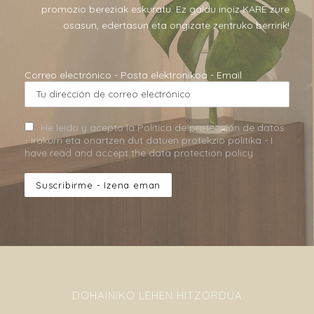
promozio bereziak eskuratu. Ez galdu inoiz KARE zure
osasun, edertasun eta ongizate zentruko berririk!
Correo electrónico - Posta elektronikoa - Email
He leído y acepto la Política de protección de datos
- Irakurri eta onartzen dut datuen protekzio politika - I
have read and accept the data protection policy
DOHAINIKO LEHEN HITZORDUA