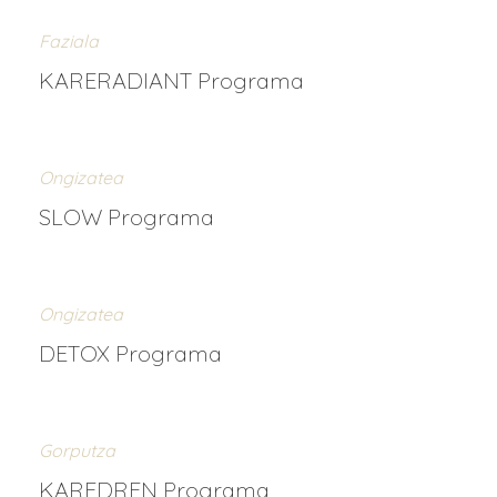
Faziala
KARERADIANT Programa
Ongizatea
SLOW Programa
Ongizatea
DETOX Programa
Gorputza
KAREDREN Programa