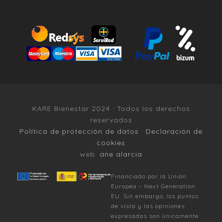
KARE Bienestar 2024 · Todos los derechos
reservados
Política de protección de datos
·
Declaración de
cookies
web:
ane alarcia
Financiado por la Unión
Europea – Next Generation
EU. Sin embargo, los puntos
de vista y las opiniones
expresadas son únicamente